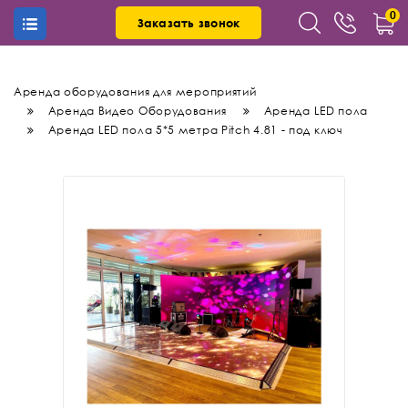
0
Заказать звонок
(0
Гр
Аренда оборудования для мероприятий
Аренда Видео Оборудования
Аренда LED пола
ТЕЛЕФОНЫ
Аренда LED пола 5*5 метра Pitch 4.81 - под ключ
+38 (073) 629-61-69
+38 (097) 123-10-04
DISCOLIGHT-RENT
г.Киев, Чоколовский бул. 42а (р-н м.
Шулявская)
(3 остановки от м.Шулявская, нижняя парковка Радио
Рынка)
Заказать