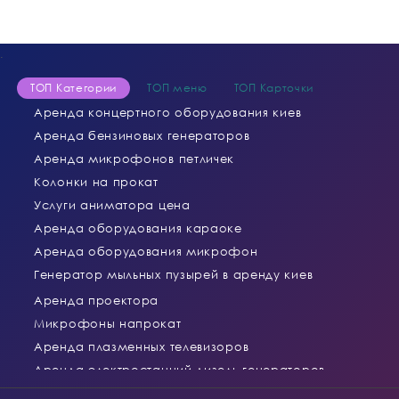
.
ТОП Категории
ТОП меню
ТОП Карточки
Аренда концертного оборудования киев
Аренда бензиновых генераторов
Аренда микрофонов петличек
Колонки на прокат
Услуги аниматора цена
Аренда оборудования караоке
Аренда оборудования микрофон
Генератор мыльных пузырей в аренду киев
Аренда проектора
Микрофоны напрокат
Аренда плазменных телевизоров
Аренда электростанций дизель генераторов
Аренда Звукового и Светового Оборудования
Выставочная ферма 5,2*3,4 (ш*в)
Аренда звукового оборудования в киеве
Аренда Генераторов Спецэффектов